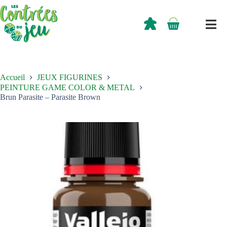
Passer
au
contenu
0,00
€
Panier
d’achat
Accueil
JEUX FIGURINES
PEINTURE GAME COLOR & METAL
Brun Parasite – Parasite Brown