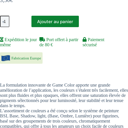
3,50
€
quantité
Ajouter au panier
de
Brun
Parasite
-
Expédition le jour
Port offert à partir
Paiement
Parasite
même
de 80 €
sécurisé
Brown
Fabrication Europe
La formulation innovante de Game Color apporte une grande
amélioration de l’application, les couleurs s’étalent très facilement, elles
sont plus fluides et plus opaques, elles offrent une saturation élevée de
pigments sélectionnés pour leur luminosité, leur stabilité et leur tenue
dans le temps.
L’assortiment de couleurs a été conçu selon le système de peinture
BSL Base, Shadow, light, (Base, Ombre, Lumière) pour figurines,
basé sur des groupements de trois couleurs, chromatiquement
compatibles, qui offre à tous les amateurs un choix facile de couleurs