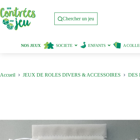
Passer
au
contenu
Chercher un jeu
NOS JEUX
SOCIETE
ENFANTS
A COLL
Accueil
JEUX DE ROLES DIVERS & ACCESSOIRES
DES 