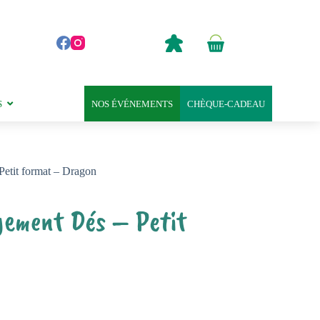
0,00
€
Panier
d’achat
S
NOS ÉVÉNEMENTS
CHÈQUE-CADEAU
Petit format – Dragon
gement Dés – Petit