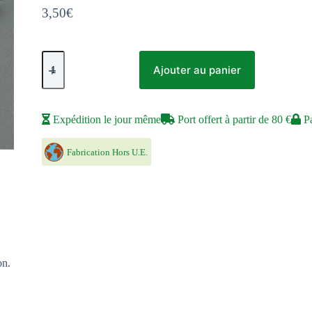
3,50
€
quantité
de
Ajouter au panier
Bourse
en
Velours
pour
Expédition le jour même
Port offert à partir de 80 €
Pa
rangement
Dés
-
Fabrication Hors U.E.
Petit
format
-
Dragon
on.