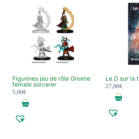
Figurines jeu de rôle Gnome
Le D sur la 
female sorcerer
27,00
€
5,00
€