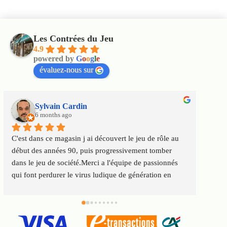
Les Contrées du Jeu
4.9
powered by
G
o
o
g
l
e
évaluez-nous sur
Sylvain Cardin
6 months ago
C'est dans ce magasin j ai découvert le jeu de rôle au 
Un m
début des années 90, puis progressivement tomber 
satis
dans le jeu de société.Merci a l'équipe de passionnés 
au to
qui font perdurer le virus ludique de génération en 
Servi
génération