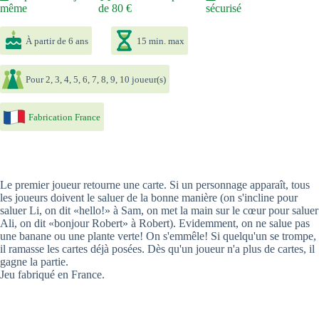
même
de 80 €
sécurisé
À partir de 6 ans
15 min. max
Pour 2, 3, 4, 5, 6, 7, 8, 9, 10 joueur(s)
Fabrication France
Le premier joueur retourne une carte. Si un personnage apparaît, tous
les joueurs doivent le saluer de la bonne manière (on s'incline pour
saluer Li, on dit «hello!» à Sam, on met la main sur le cœur pour saluer
Ali, on dit «bonjour Robert» à Robert). Evidemment, on ne salue pas
une banane ou une plante verte! On s'emmêle! Si quelqu'un se trompe,
il ramasse les cartes déjà posées. Dès qu'un joueur n'a plus de cartes, il
gagne la partie.
Jeu fabriqué en France.