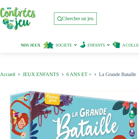
Passer
au
contenu
Chercher un jeu
NOS JEUX
SOCIETE
ENFANTS
A COLL
Accueil
JEUX ENFANTS
6 ANS ET +
La Grande Bataille