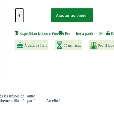
quantité
de
Ajouter au panier
La
Grande
Bataille
Expédition le jour même
Port offert à partir de 80 €
Pa
À partir de 6 ans
15 min. max
Pour 2 joue
 les trésors de l'autre !
erbement illustrée par Pauline Amelin !