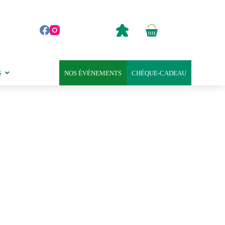
0,00
€
Panier
d’achat
S
NOS ÉVÉNEMENTS
CHÈQUE-CADEAU