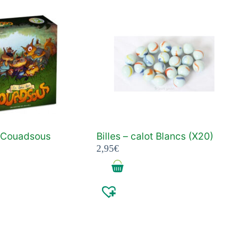
s Couadsous
Billes – calot Blancs (X20)
2,95
€