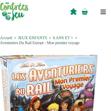
Passer
au
contenu
0,00
€
Panier
d’achat
Accueil
JEUX ENFANTS
6 ANS ET +
Aventuriers Du Rail Europe : Mon premier voyage