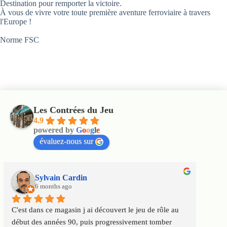
Destination pour remporter la victoire.
À vous de vivre votre toute première aventure ferroviaire à travers
l'Europe !
Norme FSC
Les Contrées du Jeu
4.9
powered by
G
o
o
g
l
e
évaluez-nous sur
Sylvain Cardin
6 months ago
C'est dans ce magasin j ai découvert le jeu de rôle au 
Un m
début des années 90, puis progressivement tomber 
satis