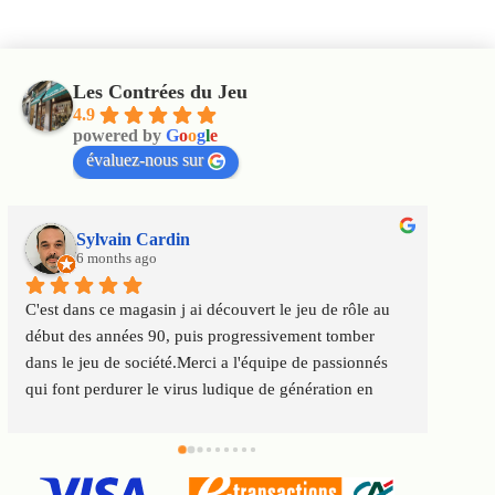
Les Contrées du Jeu
4.9
powered by
G
o
o
g
l
e
évaluez-nous sur
Sylvain Cardin
6 months ago
C'est dans ce magasin j ai découvert le jeu de rôle au 
Un m
début des années 90, puis progressivement tomber 
satis
dans le jeu de société.Merci a l'équipe de passionnés 
au to
qui font perdurer le virus ludique de génération en 
Servi
génération