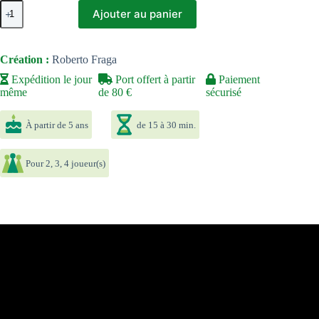
quantité
Ajouter au panier
de
Attention…
Prêts
?
Création :
Roberto Fraga
Mangez
!
Expédition le jour
Port offert à partir
Paiement
même
de 80 €
sécurisé
À partir de 5 ans
de 15 à 30 min.
Pour 2, 3, 4 joueur(s)