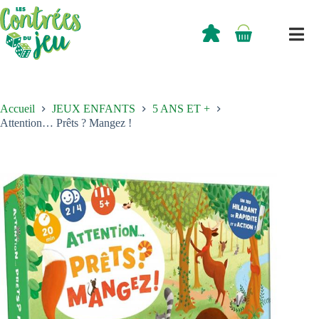
Passer
au
contenu
0,00
€
Panier
d’achat
Accueil
JEUX ENFANTS
5 ANS ET +
Attention… Prêts ? Mangez !