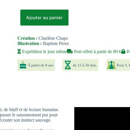
Ajouter au panier
Création :
Charlène Chaps
Illustration :
Baptiste Perez
Expédition le jour même
Port offert à partir de 80 €
Pa
À partir de 8 ans
de 15 à 30 min.
Pour 3, 4
, de bluff et de lecture humaine.
passer le raisonnement pur pour
écouter son instinct sauvage.