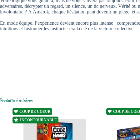
Votre logique vous guidera, mais ne vous sauvera pas toujours. Pour l’
adversaires, décrypter un regard, un silence, un tic nerveux. Vérité ou
involontaire ? À Amarok, chaque hésitation peut devenir un piège, et seul
En mode équipe, l’expérience devient encore plus intense : comprendre 
intuitions et fusionner les instincts sera la clé de la victoire collective.
Produits similaires
COUP DE COEUR
COUP DE COE
INCONTOURNABLE