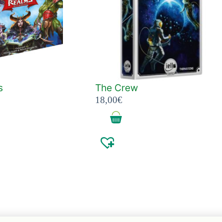
s
The Crew
18,00
€