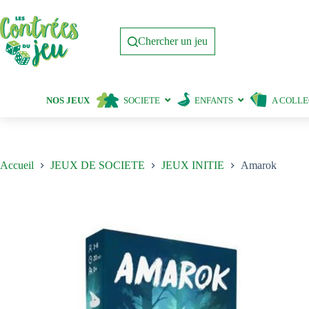
Passer
au
contenu
Chercher un jeu
NOS JEUX
SOCIETE
ENFANTS
A COLL
Accueil
JEUX DE SOCIETE
JEUX INITIE
Amarok