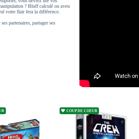
emporter, vous devrez lire vos
 manipulation ? Bluff calculé ou aveu
 votre flair fera la différence.
ses partenaires, partager ses
UR
COUP DE COEUR