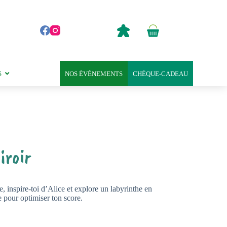
0,00
€
Panier
d’achat
S
NOS ÉVÉNEMENTS
CHÈQUE-CADEAU
iroir
 inspire-toi d’Alice et explore un labyrinthe en
e pour optimiser ton score.