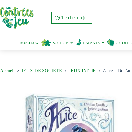
Passer
au
contenu
Chercher un jeu
NOS JEUX
SOCIETE
ENFANTS
A COLL
Accueil
JEUX DE SOCIETE
JEUX INITIE
Alice – De l’au