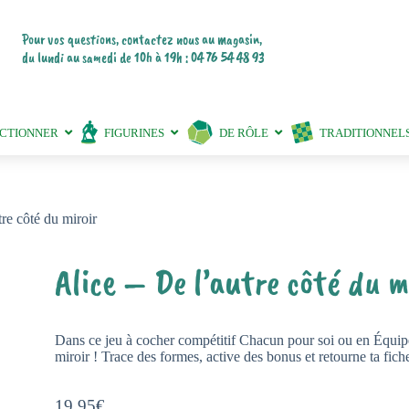
Pour vos questions, contactez nous au magasin,
du lundi au samedi de 10h à 19h : 04 76 54 48 93
ECTIONNER
FIGURINES
DE RÔLE
TRADITIONNEL
tre côté du miroir
Alice – De l’autre côté du m
Dans ce jeu à cocher compétitif Chacun pour soi ou en Équipe,
miroir ! Trace des formes, active des bonus et retourne ta fich
19,95
€