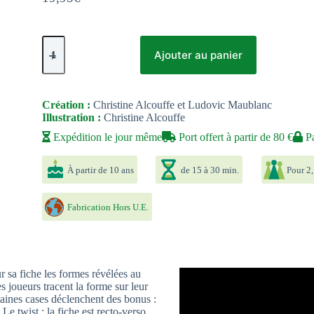
quantité
de
Ajouter au panier
Alice
-
De
l'autre
Création :
Christine Alcouffe et Ludovic Maublanc
côté
Illustration :
Christine Alcouffe
du
miroir
Expédition le jour même
Port offert à partir de 80 €
Pa
À partir de 10 ans
de 15 à 30 min.
Pour 2,
Fabrication Hors U.E.
r sa fiche les formes révélées au
s joueurs tracent la forme sur leur
taines cases déclenchent des bonus :
Le twist : la fiche est recto-verso,