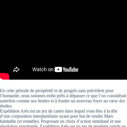
En cette période de prospérité et de progrès sans précédent pour
l’humanité, nous sommes enfin prêts à dépasser ce que l’on considérait
autrefois comme nos limites et à fonder un nouveau foyer au cœur des
étoiles.
Expédition Arès est un jeu de cartes dans lequel vous êtes à la tête
d’une corporation interplanétaire ayant pour but de rendre Mars
habitable (et rentable). Proposant un choix d’action simultané et une
résolution simultanée, Expédition Arès est un jeu de stratégie rapide au