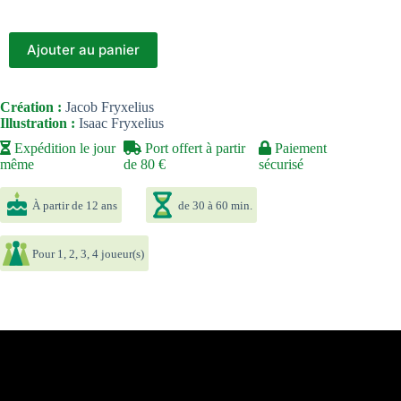
Ajouter au panier
Création :
Jacob Fryxelius
Illustration :
Isaac Fryxelius
Expédition le jour
Port offert à partir
Paiement
même
de 80 €
sécurisé
À partir de 12 ans
de 30 à 60 min.
Pour 1, 2, 3, 4 joueur(s)