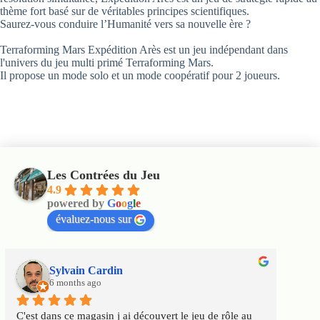
thème fort basé sur de véritables principes scientifiques.
Saurez-vous conduire l’Humanité vers sa nouvelle ère ?
Terraforming Mars Expédition Arès est un jeu indépendant dans
l'univers du jeu multi primé Terraforming Mars.
Il propose un mode solo et un mode coopératif pour 2 joueurs.
Les Contrées du Jeu
4.9
powered by
G
o
o
g
l
e
évaluez-nous sur
Sylvain Cardin
6 months ago
C'est dans ce magasin j ai découvert le jeu de rôle au 
Un m