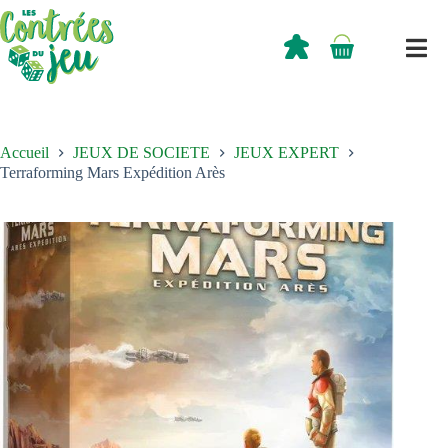
Passer
au
contenu
0,00
€
Panier
d’achat
Accueil
JEUX DE SOCIETE
JEUX EXPERT
Terraforming Mars Expédition Arès