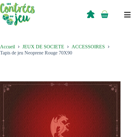
Passer
au
contenu
0,00
€
Panier
d’achat
Accueil
JEUX DE SOCIETE
ACCESSOIRES
Tapis de jeu Neoprene Rouge 70X90