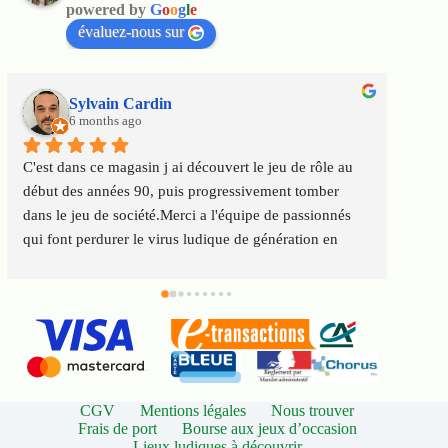
powered by
G
o
o
g
l
e
évaluez-nous sur
Sylvain Cardin
6 months ago
C'est dans ce magasin j ai découvert le jeu de rôle au 
Un m
début des années 90, puis progressivement tomber 
satis
dans le jeu de société.Merci a l'équipe de passionnés 
au to
qui font perdurer le virus ludique de génération en 
Servi
génération
CGV
Mentions légales
Nous trouver
Frais de port
Bourse aux jeux d’occasion
Lieux ludiques à découvrir