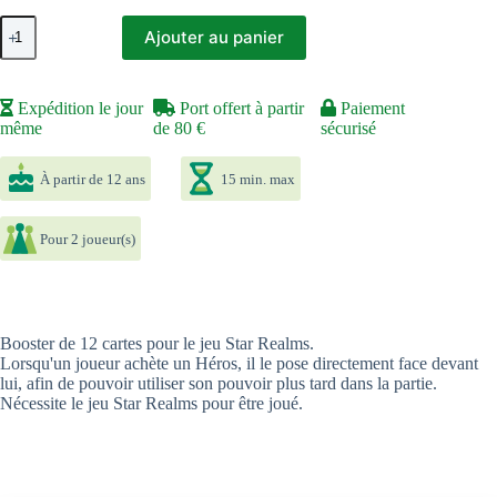
quantité
Ajouter au panier
de
Star
Realms
Crisis
Expédition le jour
Port offert à partir
Paiement
Héros
même
de 80 €
sécurisé
À partir de 12 ans
15 min. max
Pour 2 joueur(s)
Booster de 12 cartes pour le jeu Star Realms.
Lorsqu'un joueur achète un Héros, il le pose directement face devant
lui, afin de pouvoir utiliser son pouvoir plus tard dans la partie.
Nécessite le jeu Star Realms pour être joué.