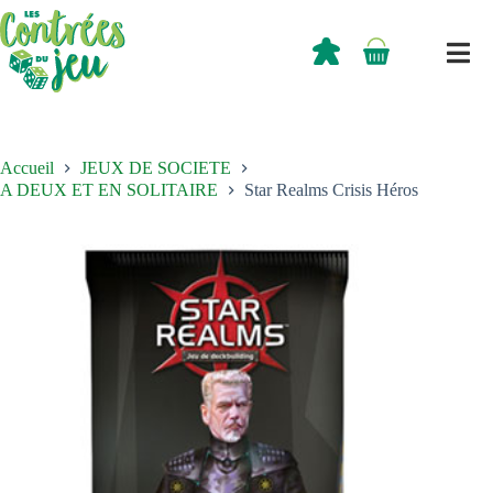
Passer
au
contenu
0,00
€
Panier
d’achat
Accueil
JEUX DE SOCIETE
A DEUX ET EN SOLITAIRE
Star Realms Crisis Héros