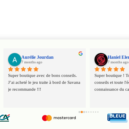
nrion
frederic
8 months ago
ujours de bon 
équipe a une bonne 
talogue.