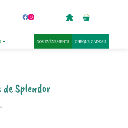
0,00
€
Panier
d’achat
S
NOS ÉVÉNEMENTS
CHÈQUE-CADEAU
s de Splendor
s.