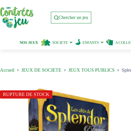
Passer
au
contenu
Chercher un jeu
NOS JEUX
SOCIETE
ENFANTS
A COLL
Accueil
JEUX DE SOCIETE
JEUX TOUS PUBLICS
Sple
RUPTURE DE STOCK