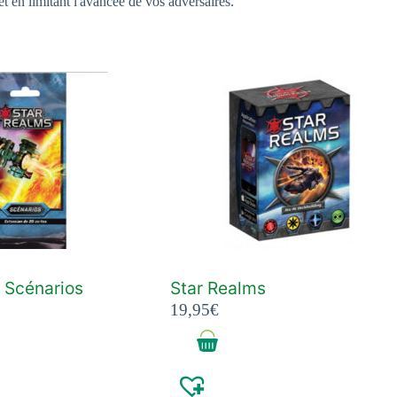
t en limitant l'avancée de vos adversaires.
 Scénarios
Star Realms
19,95
€