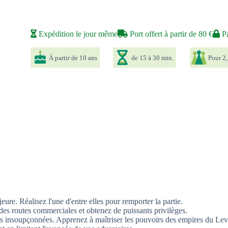
Expédition le jour même
Port offert à partir de 80 €
Pa
À partir de 10 ans
de 15 à 30 min.
Pour 2,
re. Réalisez l'une d'entre elles pour remporter la partie.
es routes commerciales et obtenez de puissants privilèges.
ces insoupçonnées. Apprenez à maîtriser les pouvoirs des empires du Lev