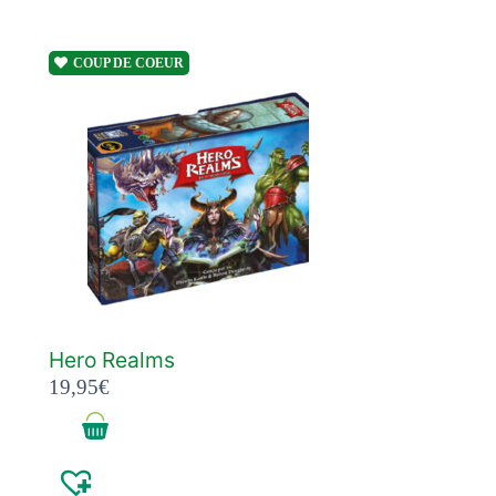
COUP DE COEUR
Hero Realms
19,95
€