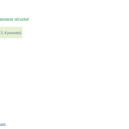
iement sécurisé
 3, 4 joueur(s)
ant.