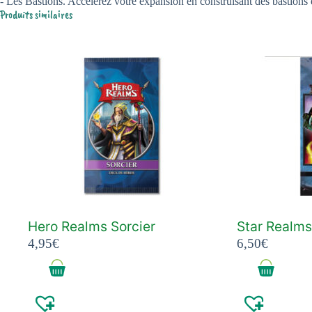
- Les Bastions. Accélérez votre expansion en construisant des bastions e
Produits similaires
Hero Realms Sorcier
Star Realms
4,95
€
6,50
€