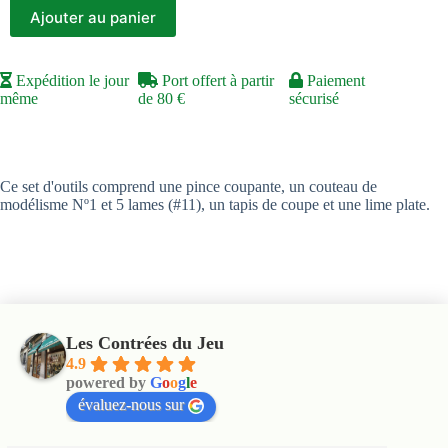
Ajouter au panier
Expédition le jour
Port offert à partir
Paiement
même
de 80 €
sécurisé
Ce set d'outils comprend une pince coupante, un couteau de
modélisme Nº1 et 5 lames (#11), un tapis de coupe et une lime plate.
Les Contrées du Jeu
4.9
powered by
G
o
o
g
l
e
évaluez-nous sur