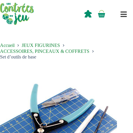
Passer
au
contenu
0,00
€
Panier
d’achat
Accueil
JEUX FIGURINES
ACCESSOIRES, PINCEAUX & COFFRETS
Set d’outils de base