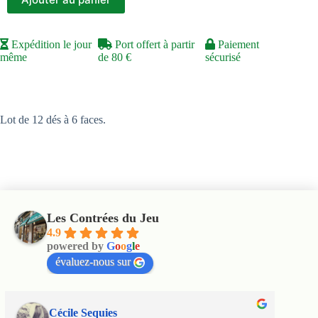
Expédition le jour
Port offert à partir
Paiement
même
de 80 €
sécurisé
Lot de 12 dés à 6 faces.
Les Contrées du Jeu
4.9
powered by
G
o
o
g
l
e
évaluez-nous sur
Cécile Sequies