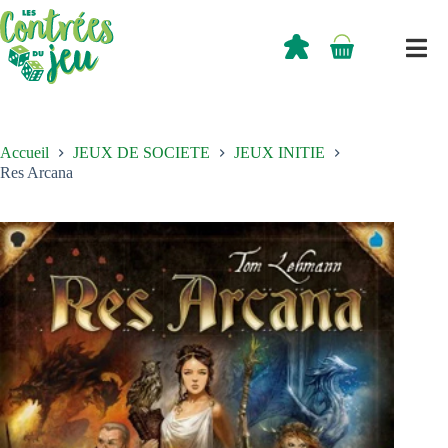
Passer
au
contenu
0,00
€
Panier
d’achat
Accueil
JEUX DE SOCIETE
JEUX INITIE
Res Arcana