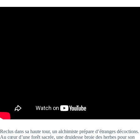
Reclus dans sa haute tour, un alchimiste prépare d’étranges décoctions.
Au cœur d’une forêt sacrée, une druidesse broie des herbes pour son