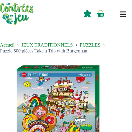
Passer
au
contenu
0,00
€
Panier
d’achat
Accueil
JEUX TRADITIONNELS
PUZZLES
Puzzle 500 pièces Take a Trip with Burgerman