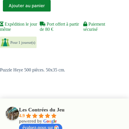
Ajouter au panier
Expédition le jour
Port offert à partir
Paiement
même
de 80 €
sécurisé
Pour 1 joueur(s)
Puzzle Heye 500 pièces. 50x35 cm.
Les Contrées du Jeu
4.9
powered by
G
o
o
g
l
e
évaluez-nous sur