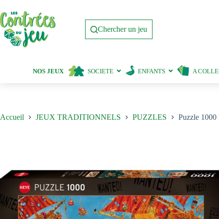
Passer
au
contenu
Chercher un jeu
NOS JEUX
SOCIETE
ENFANTS
A COLL
Accueil
JEUX TRADITIONNELS
PUZZLES
Puzzle 1000