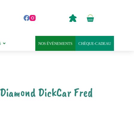
0,00
€
Panier
d’achat
S
NOS ÉVÉNEMENTS
CHÈQUE-CADEAU
 Diamond DickCar Fred