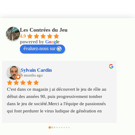
Les Contrées du Jeu
4.9
powered by
G
o
o
g
l
e
évaluez-nous sur
Sylvain Cardin
6 months ago
C'est dans ce magasin j ai découvert le jeu de rôle au 
Un m
début des années 90, puis progressivement tomber 
satis
dans le jeu de société.Merci a l'équipe de passionnés 
au to
qui font perdurer le virus ludique de génération en 
Servi
génération