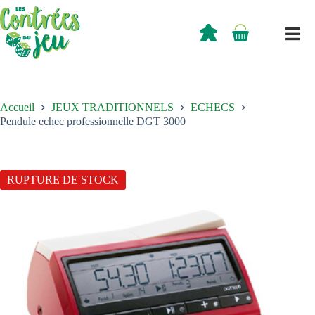
Passer
au
contenu
0,00
€
Panier
d’achat
Accueil
JEUX TRADITIONNELS
ECHECS
Pendule echec professionnelle DGT 3000
RUPTURE DE STOCK