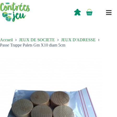
Passer
au
contenu
0,00
€
Panier
d’achat
Accueil
JEUX DE SOCIETE
JEUX D'ADRESSE
Passe Trappe Palets Gm X10 diam 5cm