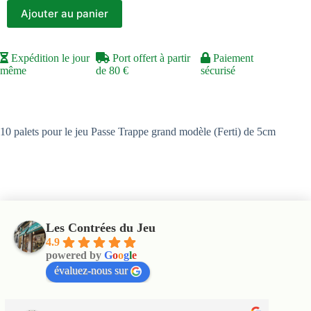
Ajouter au panier
Expédition le jour
Port offert à partir
Paiement
même
de 80 €
sécurisé
10 palets pour le jeu Passe Trappe grand modèle (Ferti) de 5cm
Les Contrées du Jeu
4.9
powered by
G
o
o
g
l
e
évaluez-nous sur