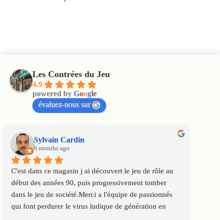
Les Contrées du Jeu
4.9
powered by
G
o
o
g
l
e
évaluez-nous sur
Sylvain Cardin
6 months ago
C'est dans ce magasin j ai découvert le jeu de rôle au 
Un m
début des années 90, puis progressivement tomber 
satis
dans le jeu de société.Merci a l'équipe de passionnés 
au to
qui font perdurer le virus ludique de génération en 
Servi
génération