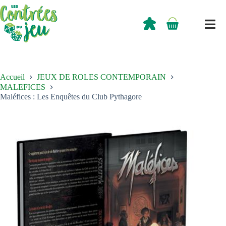
Passer
au
contenu
0,00
€
Panier
d’achat
Accueil
JEUX DE ROLES CONTEMPORAIN
MALEFICES
Maléfices : Les Enquêtes du Club Pythagore