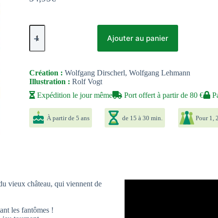
quantité
de
Ajouter au panier
La
valse
des
fantomes
Création :
Wolfgang Dirscherl, Wolfgang Lehmann
Illustration :
Rolf Vogt
Expédition le jour même
Port offert à partir de 80 €
Pa
À partir de 5 ans
de 15 à 30 min.
Pour 1, 2
 du vieux château, qui viennent de
ant les fantômes !