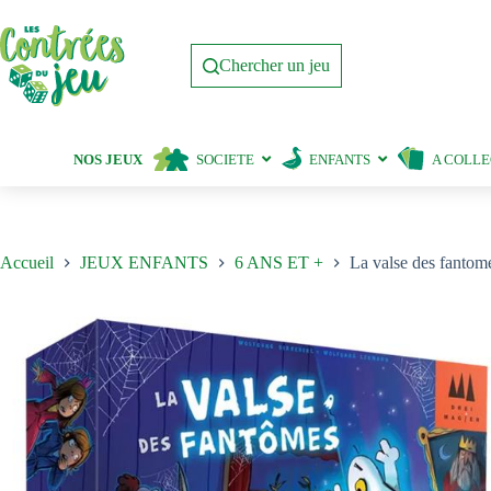
Passer
au
contenu
Chercher un jeu
NOS JEUX
SOCIETE
ENFANTS
A COLL
Accueil
JEUX ENFANTS
6 ANS ET +
La valse des fantom