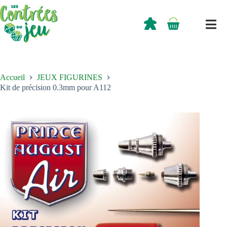
Passer
au
contenu
0,00
€
Panier
d’achat
Accueil
JEUX FIGURINES
Kit de précision 0.3mm pour A112