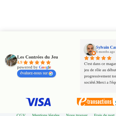
Sylvain Ca
6 months ago
Les Contrées du Jeu
4.9
C'est dans ce magasi
powered by
G
o
o
g
l
e
jeu de rôle au début
évaluez-nous sur
progressivement tom
société.Merci a l'éq
qui font perdurer le
génération en géné
CGV
Mentions légales
Nous trouver
Frais de port