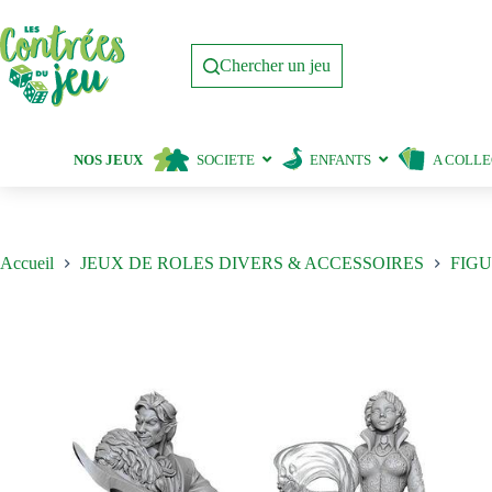
Passer
au
contenu
Chercher un jeu
NOS JEUX
SOCIETE
ENFANTS
A COLL
Accueil
JEUX DE ROLES DIVERS & ACCESSOIRES
FIGU