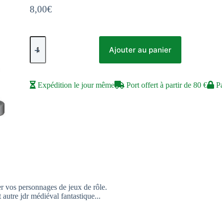
8,00
€
quantité
de
Ajouter au panier
Figurines
jeu
de
rôle
Expédition le jour même
Port offert à partir de 80 €
Pa
Critical
Role
Vampire
&
Necromancer
Nobles
er vos personnages de jeux de rôle.
utre jdr médiéval fantastique...