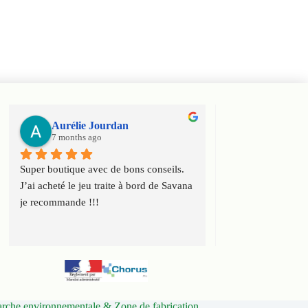
Aurélie Jourdan
Haniel Ele
7 months ago
7 months ago
Super boutique avec de bons conseils. 
Super boutique ! T
J’ai acheté le jeu traite à bord de Savana 
conseils et toute l
je recommande !!!
connaissance du ca
che environnementale & Zone de fabrication