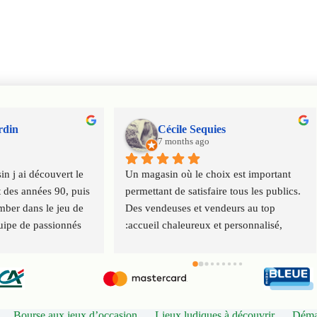
rdin
Cécile Sequies
7 months ago
n j ai découvert le 
Un magasin où le choix est important 
 des années 90, puis 
permettant de satisfaire tous les publics. 
ber dans le jeu de 
Des vendeuses et vendeurs au top 
uipe de passionnés 
:accueil chaleureux et personnalisé, 
 virus ludique de 
conseils. Service client impeccable. 
ration
Merci à toute l'équipe.
Bourse aux jeux d’occasion
Lieux ludiques à découvrir
Démar