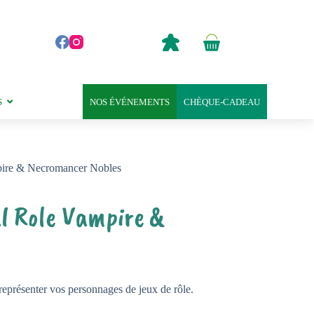
0,00
€
Panier
d’achat
S
NOS ÉVÉNEMENTS
CHÈQUE-CADEAU
ampire & Necromancer Nobles
al Role Vampire &
 représenter vos personnages de jeux de rôle.