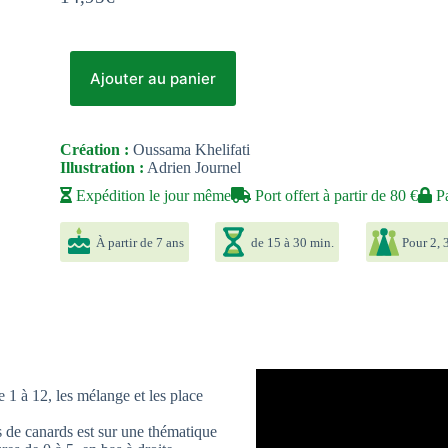
Ajouter au panier
Création :
Oussama Khelifati
Illustration :
Adrien Journel
Expédition le jour même
Port offert à partir de 80 €
Pa
À partir de 7 ans
de 15 à 30 min.
Pour 2, 3
e 1 à 12, les mélange et les place
es de canards est sur une thématique