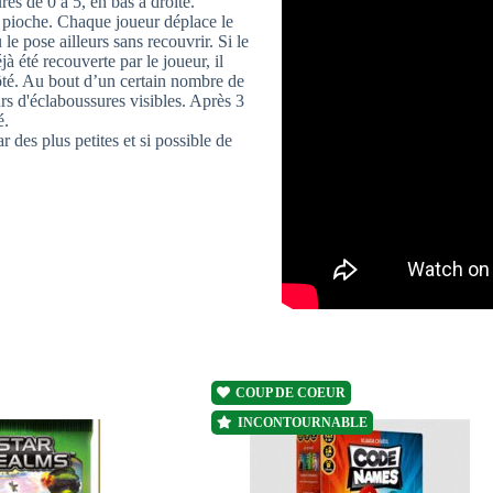
es de 0 à 5, en bas à droite.
e pioche. Chaque joueur déplace le
le pose ailleurs sans recouvrir. Si le
à été recouverte par le joueur, il
 côté. Au bout d’un certain nombre de
urs d'éclaboussures visibles. Après 3
é.
 des plus petites et si possible de
COUP DE COEUR
INCONTOURNABLE