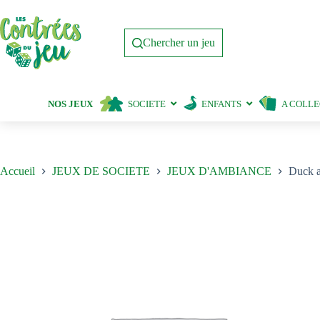
Passer
au
contenu
Chercher un jeu
NOS JEUX
SOCIETE
ENFANTS
A COLL
Accueil
JEUX DE SOCIETE
JEUX D'AMBIANCE
Duck 