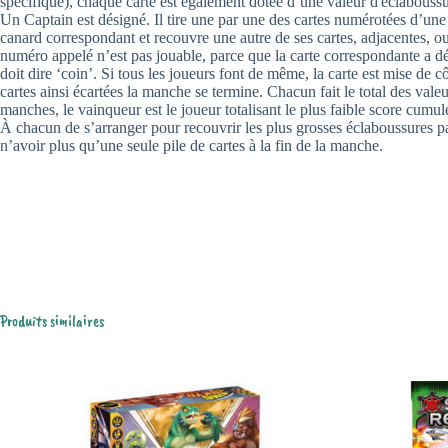
spécifique), chaque carte est également dotée d’une valeur d'éclaboussur
Un Captain est désigné. Il tire une par une des cartes numérotées d’un
canard correspondant et recouvre une autre de ses cartes, adjacentes, ou 
numéro appelé n’est pas jouable, parce que la carte correspondante a déj
doit dire ‘coin’. Si tous les joueurs font de même, la carte est mise de
cartes ainsi écartées la manche se termine. Chacun fait le total des vale
manches, le vainqueur est le joueur totalisant le plus faible score cumul
À chacun de s’arranger pour recouvrir les plus grosses éclaboussures par
n’avoir plus qu’une seule pile de cartes à la fin de la manche.
Produits similaires