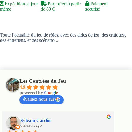
Expédition le jour
Port offert à partir
Paiement
même
de 80 €
sécurisé
Toute l’actualité du jeu de rôles, avec des aides de jeu, des critiques,
des entretiens, et des scénario...
Les Contrées du Jeu
4.9
powered by
G
o
o
g
l
e
évaluez-nous sur
Sylvain Cardin
6 months ago