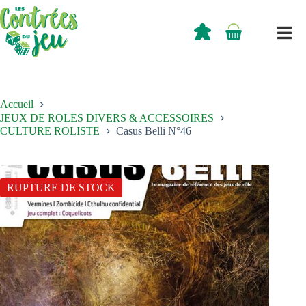
Passer
au
contenu
0,00
€
Panier
d’achat
Accueil
JEUX DE ROLES DIVERS & ACCESSOIRES
CULTURE ROLISTE
Casus Belli N°46
RUPTURE DE STOCK