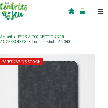
Passer
au
contenu
0,00
€
Panier
d’achat
Accueil
JEUX A COLLECTIONNER
ACCESSOIRES
Portfolio Binder ZIP 360
RUPTURE DE STOCK