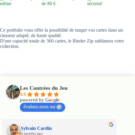
même
de 80 €
sécurisé
Ce portfolio vous offre la possibilité de ranger vos cartes dans un
classeur adapté, de haute qualité.
D'une capacité totale de 360 cartes, le Binder Zip sublimera votre
collection.
Les Contrées du Jeu
4.9
powered by
G
o
o
g
l
e
évaluez-nous sur
Sylvain Cardin
6 months ago