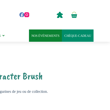
0,00
€
Panier
d’achat
S
NOS ÉVÉNEMENTS
CHÈQUE-CADEAU
racter Brush
gurines de jeu ou de collection.