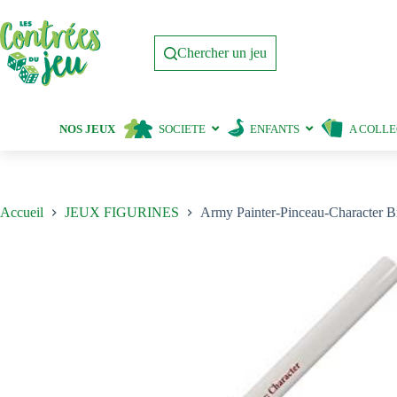
Passer
au
contenu
Chercher un jeu
NOS JEUX
SOCIETE
ENFANTS
A COLL
Accueil
JEUX FIGURINES
Army Painter-Pinceau-Character B